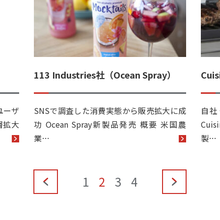
113 Industries社（Ocean Spray）
Cu
リユーザ
SNSで調査した消費実態から販売拡大に成
自社
層拡大
功 Ocean Spray新製品発売 概要 米国農
Cui
業…
製…
«
1
2
3
4
»