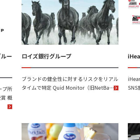
グルー
ロイズ銀行グループ
iH
ブランドの健全性に対するリスクをリアル
iH
タイムで特定 Quid Monitor（旧NetBa…
SNS
ープ所
賞 概