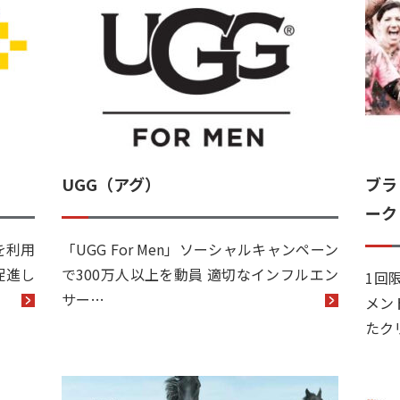
UGG（アグ）
ブラ
ーク
）を利用
「UGG For Men」ソーシャルキャンペーン
促進し
で300万人以上を動員 適切なインフルエン
1回
サー…
メン
たク