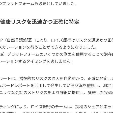
つプラットフォームも必要としていました。
健康リスクを迅速かつ正確に特定
の高度なNLP（自然言語処理）により、ロイズ銀行はリスクを迅速かつ
スカレーションを行うことができるようになりました。
NetBase）プラットフォームのいくつかの側面を使用することで潜
レーションするタイミングを逃しません。
e）の自動アラートは、潜在的なリスクの原因を自動的かつ、正確に特定
ュボードレポートを活用して発生している状況を監視し、測定
e）はオーガニックな会話のメトリクスをより詳細に提供し、獲得した投
e）のレポーティングにより、ロイズ銀行のチームは、投稿のシェアとネ