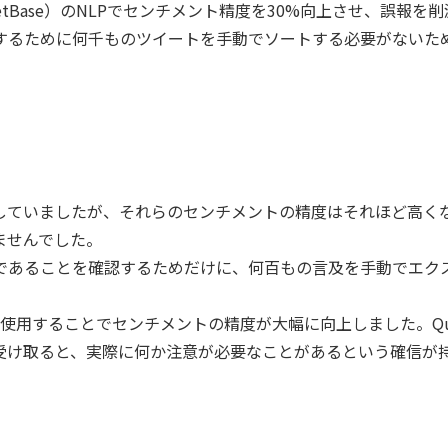
旧NetBase）のNLPでセンチメント精度を30%向上させ、誤報を
するために何千ものツイートを手動でソートする必要がないた
していましたが、それらのセンチメントの精度はそれほど高く
ませんでした。
であることを確認するためだけに、何百もの言及を手動でエク
ase） を使用することでセンチメントの精度が大幅に向上しました。Qu
ラートを受け取ると、実際に何か注意が必要なことがあるという確信