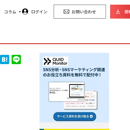
コラム
ログイン
お問い合わせ
資
トレンドレポート
マーケコラム
F
H
Li
a
at
n
c
e
e
e
n
b
a
o
o
k