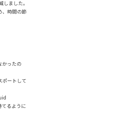
削減しました。
め、時間の節
なかったの
スポートして
id
が持てるように