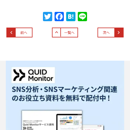
T
F
H
Li
w
a
at
n
itt
c
e
e
前へ
一覧へ
次へ
er
e
n
b
a
o
o
k