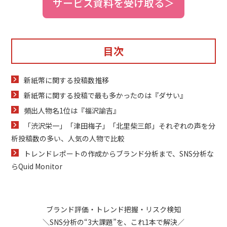
サービス資料を受け取る＞
目次
新紙幣に関する投稿数推移
新紙幣に関する投稿で最も多かったのは『ダサい』
頻出人物名1位は『福沢諭吉』
「渋沢栄一」「津田梅子」「北里柴三郎」それぞれの声を分
析投稿数の多い、人気の人物で比較
トレンドレポートの作成からブランド分析まで、SNS分析な
らQuid Monitor
ブランド評価・トレンド把握・リスク検知
＼SNS分析の“3大課題”を、これ1本で解決／