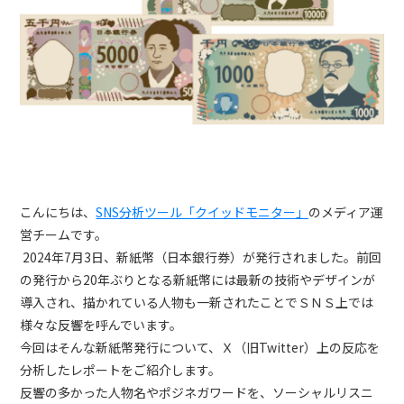
トレンドレポート
マーケコラム
ログイン
お問い合わせ
資料ダウンロード
こんにちは、
SNS分析ツール「クイッドモニター」
のメディア運
営チームです。
2024年7月3日、新紙幣（日本銀行券）が発行されました。前回
の発行から20年ぶりとなる新紙幣には最新の技術やデザインが
導入され、描かれている人物も一新されたことでＳＮＳ上では
様々な反響を呼んでいます。
今回はそんな新紙幣発行について、Ｘ（旧Twitter）上の反応を
分析したレポートをご紹介します。
反響の多かった人物名やポジネガワードを、ソーシャルリスニ