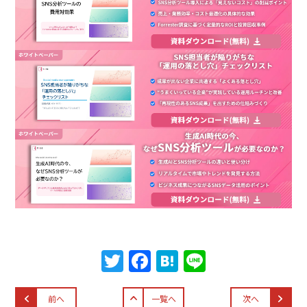
T
F
H
Li
w
a
at
n
itt
c
e
e
前へ
一覧へ
次へ