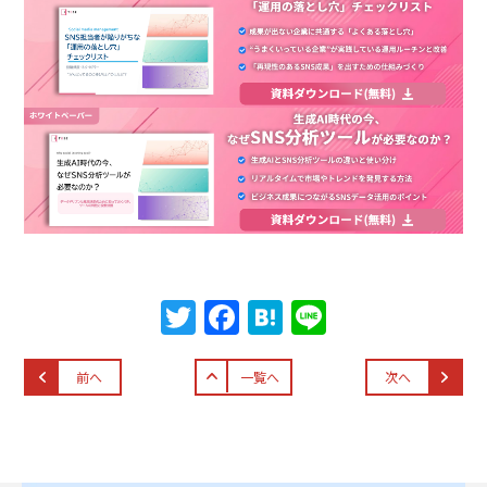
T
F
H
Li
w
a
at
n
itt
c
e
e
前へ
一覧へ
次へ
er
e
n
b
a