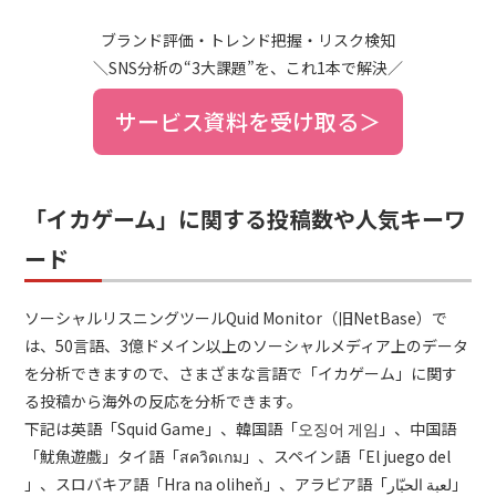
ブランド評価・トレンド把握・リスク検知
＼SNS分析の“3大課題”を、これ1本で解決／
サービス資料を受け取る＞
「イカゲーム」に関する投稿数や人気キーワ
ード
ソーシャルリスニングツールQuid Monitor（旧NetBase）で
は、50言語、3億ドメイン以上のソーシャルメディア上のデータ
を分析できますので、さまざまな言語で「イカゲーム」に関す
る投稿から海外の反応を分析できます。
下記は英語「Squid Game」、韓国語「오징어 게임」、中国語
「魷魚遊戲」タイ語「สควิดเกม」、スペイン語「El juego del
」、スロバキア語「Hra na oliheň」、アラビア語「‎لعبة الحبّار」