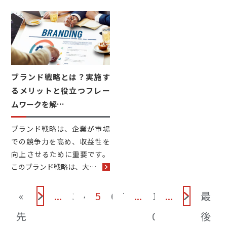
ブランド戦略とは？実施す
るメリットと役立つフレー
ムワークを解…
ブランド戦略は、企業が市場
での競争力を高め、収益性を
向上させるために重要です。
このブランド戦略は、大…
«
«
...
3
4
5
6
7
...
1
...
»
最
先
0
後