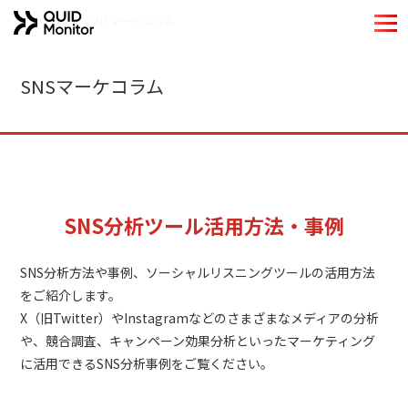
ホーム
SNSマーケコラム
ホーム
SNSマーケコラム
Quid Monitorの特長
機能紹介
導入事例
SNS分析ツール活用方法・事例
分析手法
SNS分析方法や事例、ソーシャルリスニングツールの活用方法
をご紹介します。
QUIDブランドのご紹介
X（旧Twitter）やInstagramなどのさまざまなメディアの分析
や、競合調査、キャンペーン効果分析といったマーケティング
お役立ちコンテンツ
に活用できるSNS分析事例をご覧ください。
コラム