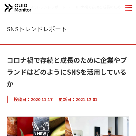
ホーム
SNSトレンドレポート
コロナ禍で存続と成長のために企業や
ホーム
SNSトレンドレポート
Quid Monitorの特長
機能紹介
コロナ禍で存続と成長のために企業やブ
導入事例
ランドはどのようにSNSを活用している
か
分析手法
QUIDブランドのご紹介
投稿日：2020.11.17
更新日：2021.12.01
お役立ちコンテンツ
コラム