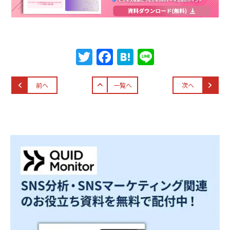
T
F
H
Li
w
a
at
n
itt
c
e
e
前へ
一覧へ
次へ
er
e
n
b
a
o
o
k