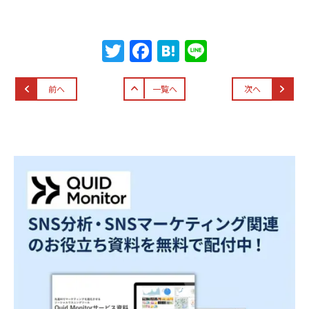
T
F
H
Li
w
a
at
n
itt
c
e
e
前へ
一覧へ
次へ
er
e
n
b
a
o
o
k