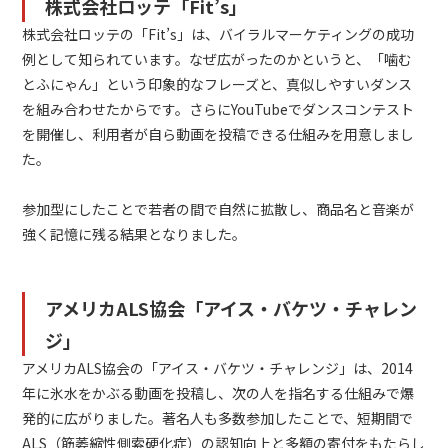
株式会社ロッテ「Fit’s」
株式会社ロッテの「Fit’s」は、バイラルマーケティングの成功
例として知られています。なぜ広がったのかというと、「噛む
とふにゃん」という印象的なフレーズと、真似しやすいダンス
を組み合わせたからです。さらにYouTubeでダンスコンテスト
を開催し、利用者が自ら動画を投稿できる仕組みを用意しまし
た。
参加型にしたことで若者の間で自然に拡散し、商品名と音楽が
強く記憶に残る結果となりました。
アメリカALS協会「アイス・バケツ・チャレン
ジ」
アメリカALS協会の「アイス・バケツ・チャレンジ」は、2014
年に氷水をかぶる動画を投稿し、次の人を指名する仕組みで爆
発的に広がりました。著名人も多数参加したことで、短期間で
ALS（筋萎縮性側索硬化症）の認知向上と多額の寄付をもたらし