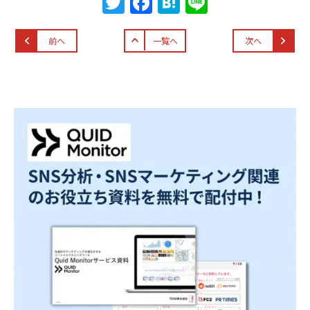
T
F
H
Li
w
a
at
n
itt
c
e
e
前へ
一覧へ
次へ
er
e
n
b
a
o
o
k