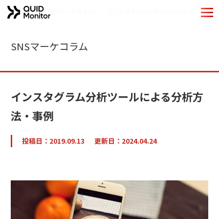
ホーム
SNSマーケコラム
インスタグラム分析ツールによる分析方法
ホーム
SNSマーケコラム
Quid Monitorの特長
機能紹介
インスタグラム分析ツールによる分析方
導入事例
法・事例
分析手法
投稿日：2019.09.13
更新日：2024.04.24
QUIDブランドのご紹介
お役立ちコンテンツ
コラム