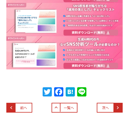
T
F
H
Li
w
a
at
n
itt
c
e
e
前へ
一覧へ
次へ
er
e
n
b
a